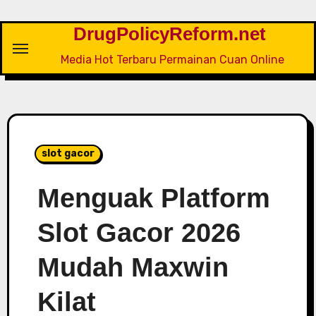
Skip
to
DrugPolicyReform.net
content
Media Hot Terbaru Permainan Cuan Online
slot gacor
Menguak Platform
Slot Gacor 2026
Mudah Maxwin
Kilat