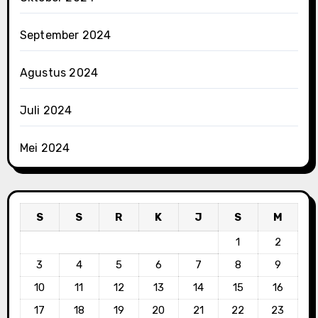
September 2024
Agustus 2024
Juli 2024
Mei 2024
S
S
R
K
J
S
M
1
2
3
4
5
6
7
8
9
10
11
12
13
14
15
16
17
18
19
20
21
22
23