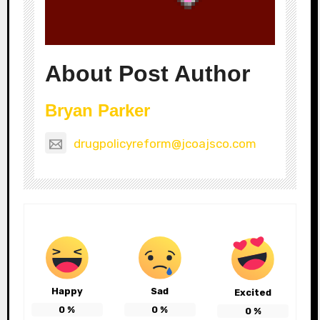
About Post Author
Bryan Parker
drugpolicyreform@jcoajsco.com
Happy
Sad
Excited
0
%
0
%
0
%