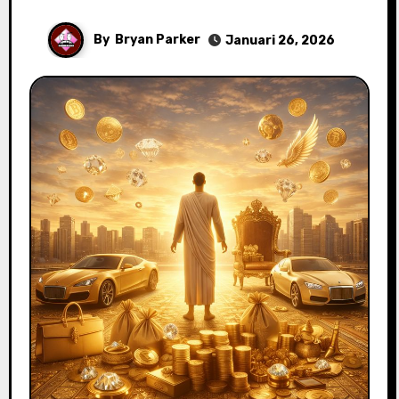
By
Bryan Parker
Januari 26, 2026