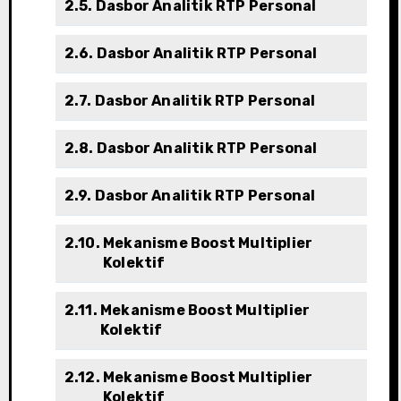
Dasbor Analitik RTP Personal
Dasbor Analitik RTP Personal
Dasbor Analitik RTP Personal
Dasbor Analitik RTP Personal
Dasbor Analitik RTP Personal
Mekanisme Boost Multiplier
Kolektif
Mekanisme Boost Multiplier
Kolektif
Mekanisme Boost Multiplier
Kolektif