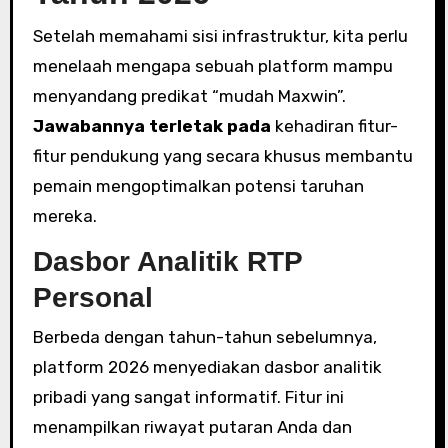
Setelah memahami sisi infrastruktur, kita perlu
menelaah mengapa sebuah platform mampu
menyandang predikat “mudah Maxwin”.
Jawabannya terletak pada
kehadiran fitur-
fitur pendukung yang secara khusus membantu
pemain mengoptimalkan potensi taruhan
mereka.
Dasbor Analitik RTP
Personal
Berbeda dengan tahun-tahun sebelumnya,
platform 2026 menyediakan dasbor analitik
pribadi yang sangat informatif. Fitur ini
menampilkan riwayat putaran Anda dan