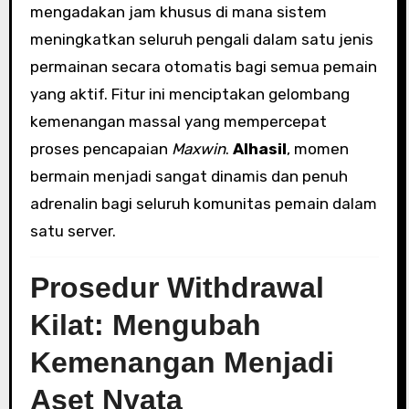
mengadakan jam khusus di mana sistem
meningkatkan seluruh pengali dalam satu jenis
permainan secara otomatis bagi semua pemain
yang aktif. Fitur ini menciptakan gelombang
kemenangan massal yang mempercepat
proses pencapaian
Maxwin
.
Alhasil
, momen
bermain menjadi sangat dinamis dan penuh
adrenalin bagi seluruh komunitas pemain dalam
satu server.
Prosedur Withdrawal
Kilat: Mengubah
Kemenangan Menjadi
Aset Nyata