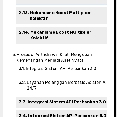
Mekanisme Boost Multiplier
Kolektif
Mekanisme Boost Multiplier
Kolektif
Prosedur Withdrawal Kilat: Mengubah
Kemenangan Menjadi Aset Nyata
Integrasi Sistem API Perbankan 3.0
Layanan Pelanggan Berbasis Asisten AI
24/7
Integrasi Sistem API Perbankan 3.0
Integrasi Sistem API Perbankan 3.0