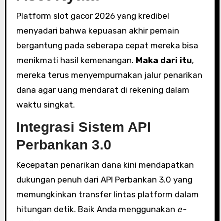
Platform slot gacor 2026 yang kredibel
menyadari bahwa kepuasan akhir pemain
bergantung pada seberapa cepat mereka bisa
menikmati hasil kemenangan.
Maka dari itu
,
mereka terus menyempurnakan jalur penarikan
dana agar uang mendarat di rekening dalam
waktu singkat.
Integrasi Sistem API
Perbankan 3.0
Kecepatan penarikan dana kini mendapatkan
dukungan penuh dari API Perbankan 3.0 yang
memungkinkan transfer lintas platform dalam
hitungan detik. Baik Anda menggunakan
e-