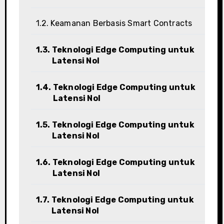
Keamanan Berbasis Smart Contracts
Teknologi Edge Computing untuk
Latensi Nol
Teknologi Edge Computing untuk
Latensi Nol
Teknologi Edge Computing untuk
Latensi Nol
Teknologi Edge Computing untuk
Latensi Nol
Teknologi Edge Computing untuk
Latensi Nol