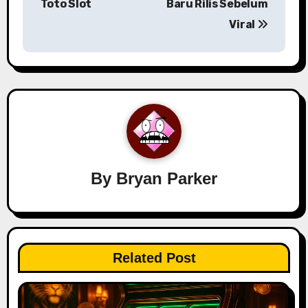
v
Toto Slot
Baru Rilis Sebelum
Viral
i
g
a
s
i
p
By
Bryan Parker
o
s
Related Post