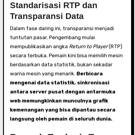
Standarisasi RTP dan
Transparansi Data
Dalam fase daring ini, transparansi menjadi
tuntutan pasar. Pengembang mulai
mempublikasikan angka
Return to Player
(RTP)
secara terbuka. Pemain kini bisa memilih mesin
berdasarkan data statistik, bukan sekadar
warna mesin yang menarik.
Berbicara
mengenai data statistik, sinkronisasi
antara server pusat dengan antarmuka
web memungkinkan munculnya grafik
kemenangan yang bisa dipantau secara
langsung oleh pemain di seluruh dunia.