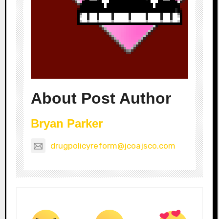
About Post Author
Bryan Parker
drugpolicyreform@jcoajsco.com