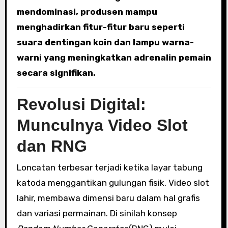
mendominasi, produsen mampu
menghadirkan fitur-fitur baru seperti
suara dentingan koin dan lampu warna-
warni yang meningkatkan adrenalin pemain
secara signifikan.
Revolusi Digital:
Munculnya Video Slot
dan RNG
Loncatan terbesar terjadi ketika layar tabung
katoda menggantikan gulungan fisik. Video slot
lahir, membawa dimensi baru dalam hal grafis
dan variasi permainan. Di sinilah konsep