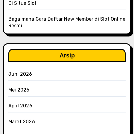
Di Situs Slot
Bagaimana Cara Daftar New Member di Slot Online
Resmi
Arsip
Juni 2026
Mei 2026
April 2026
Maret 2026