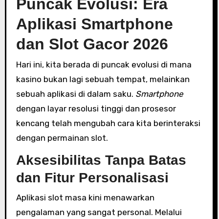
Puncak Evolusi: Era
Aplikasi Smartphone
dan Slot Gacor 2026
Hari ini, kita berada di puncak evolusi di mana
kasino bukan lagi sebuah tempat, melainkan
sebuah aplikasi di dalam saku.
Smartphone
dengan layar resolusi tinggi dan prosesor
kencang telah mengubah cara kita berinteraksi
dengan permainan slot.
Aksesibilitas Tanpa Batas
dan Fitur Personalisasi
Aplikasi slot masa kini menawarkan
pengalaman yang sangat personal. Melalui