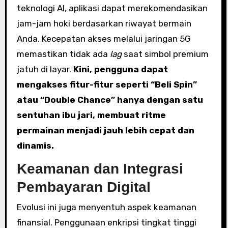
teknologi AI, aplikasi dapat merekomendasikan
jam-jam hoki berdasarkan riwayat bermain
Anda. Kecepatan akses melalui jaringan 5G
memastikan tidak ada
lag
saat simbol premium
jatuh di layar.
Kini, pengguna dapat
mengakses fitur-fitur seperti “Beli Spin”
atau “Double Chance” hanya dengan satu
sentuhan ibu jari, membuat ritme
permainan menjadi jauh lebih cepat dan
dinamis.
Keamanan dan Integrasi
Pembayaran Digital
Evolusi ini juga menyentuh aspek keamanan
finansial. Penggunaan enkripsi tingkat tinggi