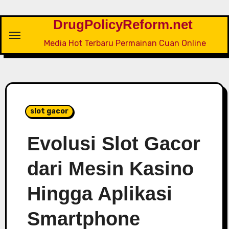
Skip
to
DrugPolicyReform.net
content
Media Hot Terbaru Permainan Cuan Online
slot gacor
Evolusi Slot Gacor
dari Mesin Kasino
Hingga Aplikasi
Smartphone