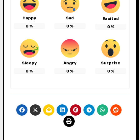
Happy
Sad
Excited
0
%
0
%
0
%
Sleepy
Angry
Surprise
0
%
0
%
0
%