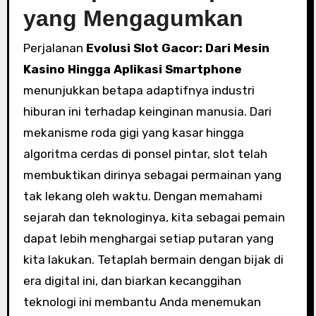
yang Mengagumkan
Perjalanan
Evolusi Slot Gacor: Dari Mesin
Kasino Hingga Aplikasi Smartphone
menunjukkan betapa adaptifnya industri
hiburan ini terhadap keinginan manusia. Dari
mekanisme roda gigi yang kasar hingga
algoritma cerdas di ponsel pintar, slot telah
membuktikan dirinya sebagai permainan yang
tak lekang oleh waktu. Dengan memahami
sejarah dan teknologinya, kita sebagai pemain
dapat lebih menghargai setiap putaran yang
kita lakukan. Tetaplah bermain dengan bijak di
era digital ini, dan biarkan kecanggihan
teknologi ini membantu Anda menemukan