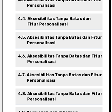
Personalisasi
Aksesibilitas Tanpa Batas dan
Fitur Personalisasi
Aksesibilitas Tanpa Batas dan Fitur
Personalisasi
Aksesibilitas Tanpa Batas dan Fitur
Personalisasi
Aksesibilitas Tanpa Batas dan Fitur
Personalisasi
Aksesibilitas Tanpa Batas dan Fitur
Personalisasi