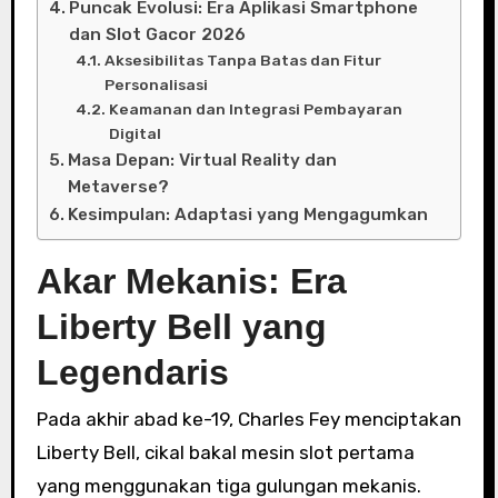
Puncak Evolusi: Era Aplikasi Smartphone
dan Slot Gacor 2026
Aksesibilitas Tanpa Batas dan Fitur
Personalisasi
Keamanan dan Integrasi Pembayaran
Digital
Masa Depan: Virtual Reality dan
Metaverse?
Kesimpulan: Adaptasi yang Mengagumkan
Akar Mekanis: Era
Liberty Bell yang
Legendaris
Pada akhir abad ke-19, Charles Fey menciptakan
Liberty Bell, cikal bakal mesin slot pertama
yang menggunakan tiga gulungan mekanis.