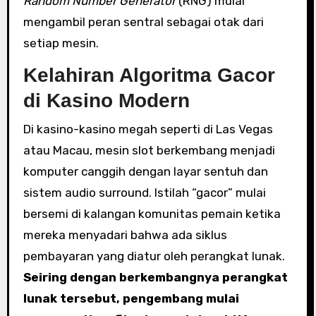
Random Number Generator
(RNG) mulai
mengambil peran sentral sebagai otak dari
setiap mesin.
Kelahiran Algoritma Gacor
di Kasino Modern
Di kasino-kasino megah seperti di Las Vegas
atau Macau, mesin slot berkembang menjadi
komputer canggih dengan layar sentuh dan
sistem audio surround. Istilah “gacor” mulai
bersemi di kalangan komunitas pemain ketika
mereka menyadari bahwa ada siklus
pembayaran yang diatur oleh perangkat lunak.
Seiring dengan berkembangnya perangkat
lunak tersebut, pengembang mulai