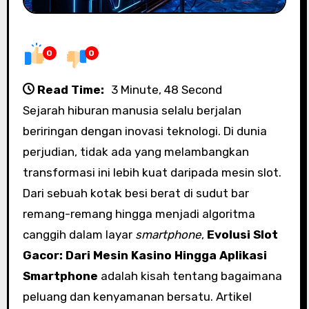
0
0
Read Time:
3 Minute, 48 Second
Sejarah hiburan manusia selalu berjalan
beriringan dengan inovasi teknologi. Di dunia
perjudian, tidak ada yang melambangkan
transformasi ini lebih kuat daripada mesin slot.
Dari sebuah kotak besi berat di sudut bar
remang-remang hingga menjadi algoritma
canggih dalam layar
smartphone
,
Evolusi Slot
Gacor: Dari Mesin Kasino Hingga Aplikasi
Smartphone
adalah kisah tentang bagaimana
peluang dan kenyamanan bersatu. Artikel