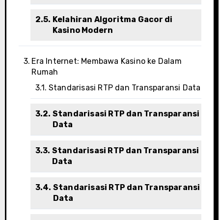
Kelahiran Algoritma Gacor di
Kasino Modern
Era Internet: Membawa Kasino ke Dalam
Rumah
Standarisasi RTP dan Transparansi Data
Standarisasi RTP dan Transparansi
Data
Standarisasi RTP dan Transparansi
Data
Standarisasi RTP dan Transparansi
Data