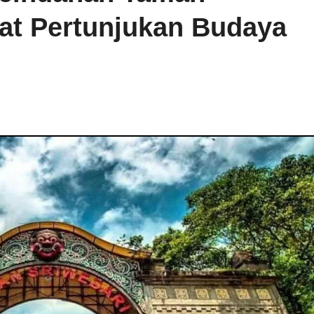
at Pertunjukan Budaya