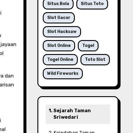
Situs Bola
Situs Toto
i
Slot Gacor
Slot Hacksaw
h
ejayaan
Slot Online
Togel
ol
Togel Online
Toto Slot
Wild Fireworks
ya dan
arisan
Sejarah Taman
Sriwedari
i
nal
Keindahan Taman