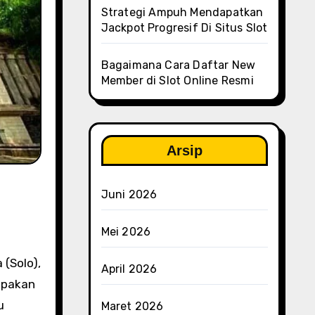
Strategi Ampuh Mendapatkan
Jackpot Progresif Di Situs Slot
Bagaimana Cara Daftar New
Member di Slot Online Resmi
Arsip
Juni 2026
Mei 2026
April 2026
upakan
u
Maret 2026