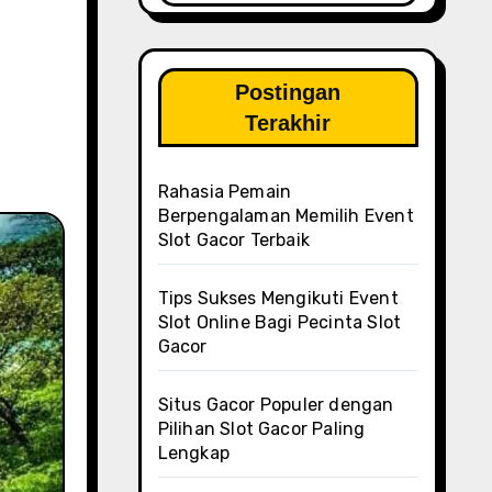
Postingan
Terakhir
Rahasia Pemain
Berpengalaman Memilih Event
Slot Gacor Terbaik
Tips Sukses Mengikuti Event
Slot Online Bagi Pecinta Slot
Gacor
Situs Gacor Populer dengan
Pilihan Slot Gacor Paling
Lengkap