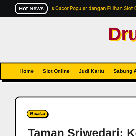
Skip
r
Situs Gacor Populer dengan Pilihan Slot Gacor Pali
Hot News
to
content
Dr
Home
Slot Online
Judi Kartu
Sabung 
Wisata
Taman Sriwedari: 