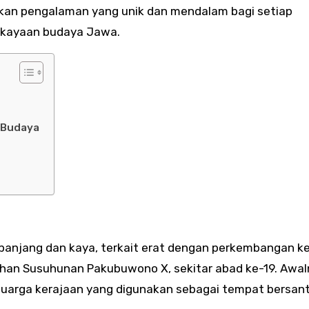
jikan pengalaman yang unik dan mendalam bagi setiap
ekayaan budaya Jawa.
 Budaya
 panjang dan kaya, terkait erat dengan perkembangan k
han Susuhunan Pakubuwono X, sekitar abad ke-19. Awal
eluarga kerajaan yang digunakan sebagai tempat bersan