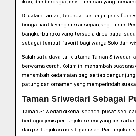
ikan, dan berbagai jenis tanaman yang menamb
Di dalam taman, terdapat berbagai jenis flora 
bunga cantik yang mekar sepanjang tahun. Pen
bangku-bangku yang tersedia di berbagai sudu
sebagai tempat favorit bagi warga Solo dan w
Salah satu daya tarik utama Taman Sriwedari a
berwarna cerah. Kolam ini menambah suasana 
menambah kedamaian bagi setiap pengunjung ya
patung dan ornamen yang memperindah suasana
Taman Sriwedari Sebagai P
Taman Sriwedari dikenal sebagai pusat seni da
berbagai jenis pertunjukan seni yang berkaitan
dan pertunjukan musik gamelan. Pertunjukan sen