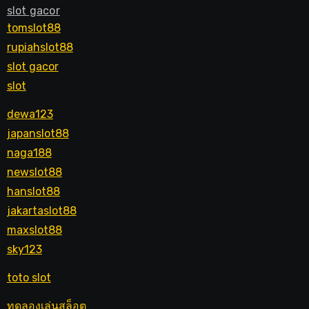
slot gacor
tomslot88
rupiahslot88
slot gacor
slot
dewa123
japanslot88
naga188
newslot88
hanslot88
jakartaslot88
maxslot88
sky123
toto slot
ทดลองเล่นสล็อต