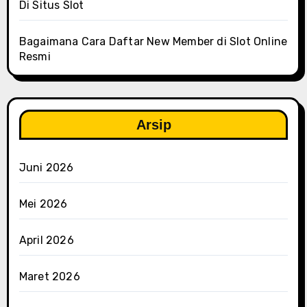
Di Situs Slot
Bagaimana Cara Daftar New Member di Slot Online
Resmi
Arsip
Juni 2026
Mei 2026
April 2026
Maret 2026