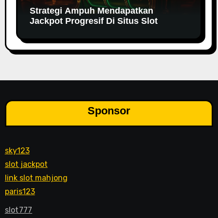
Strategi Ampuh Mendapatkan
Jackpot Progresif Di Situs Slot
Sponsor
sky123
slot jackpot
link slot mahjong
paris123
slot777