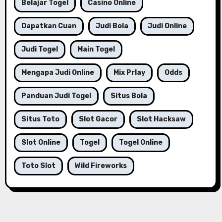
Belajar Togel
Casino Online
Dapatkan Cuan
Judi Bola
Judi Online
Judi Togel
Main Togel
Mengapa Judi Online
Mix Prlay
Odds
Panduan Judi Togel
Situs Bola
Situs Toto
Slot Gacor
Slot Hacksaw
Slot Online
Togel
Togel Online
Toto Slot
Wild Fireworks