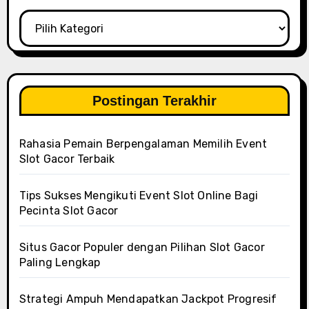
Kategori
Postingan Terakhir
Rahasia Pemain Berpengalaman Memilih Event
Slot Gacor Terbaik
Tips Sukses Mengikuti Event Slot Online Bagi
Pecinta Slot Gacor
Situs Gacor Populer dengan Pilihan Slot Gacor
Paling Lengkap
Strategi Ampuh Mendapatkan Jackpot Progresif