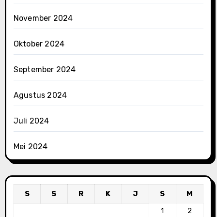
November 2024
Oktober 2024
September 2024
Agustus 2024
Juli 2024
Mei 2024
S
S
R
K
J
S
M
1
2