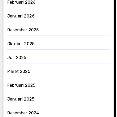
Februari 2026
Januari 2026
Desember 2025
Oktober 2025
Juli 2025
Maret 2025
Februari 2025
Januari 2025
Desember 2024